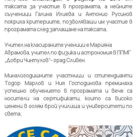
таксата за участие в програмата, а нейните
съученици Галина Илиева и Антонио Русинов
покриха критериите, позволяващи им участие в
програмата след заплащане на таксата.
Учител на класираните ученици е Марияна
Аврамова, учител по физика и астрономия в ППМГ
„Добри Чинтулов“- град Сливен.
Миналогодишните участници и стипендианти
Тодор Марлов и Ния Господинова преминаха
успешно обучението в програмата и вече са
носители на сертификати, които са високо
ценени в голям брой училища и университети по
света.