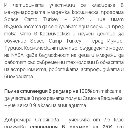
И четиримата участници се класираха в
международната младежка космическа програма
Space Camp Turkey – 2022 и ще имат
възможността да се обучават една седмица през
това лято в Космическия и научен център за
обучение Space Camp Turkey – град Измир,
Турция. Космическият център, създаден по модел
на NASA, дава възможност на деца и младежи да
работят със съвременни технологии в областта
на астрономията, роботиката, астрофизиката и
биологията.
Пълна стипендия в размер на 100%
от таксата
за участие в програмата получи Симона Василева
– ученичка в 9.г клас на гимназията.
Добромира Стоянова – ученичка от 7.б клас
получава
стипендия
в размер на 25%
от