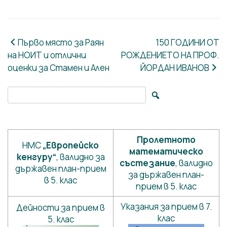
Навигация
Първо място за Раян
150 ГОДИНИ ОТ
на НОИТ и отлични
РОЖДЕНИЕТО НА ПРОФ.
оценки за Стамен и Ален
ЙОРДАН ИВАНОВ
Search for:
Пролетното
НМС
„Европейско
математическо
кенгуру“
, валидно за
състезание
, валидно
държавен план-прием
за държавен план-
в 5. клас
прием в 5. клас
Указания за прием в 7.
Дейности за прием в
клас
5. клас