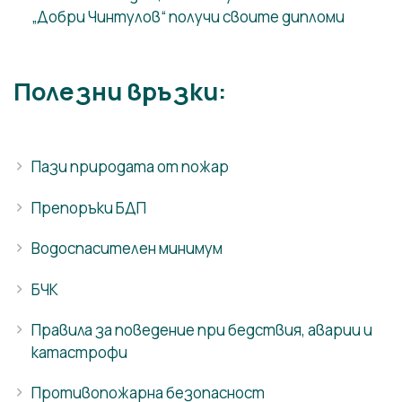
„Добри Чинтулов“ получи своите дипломи
Полезни връзки:
Пази природата от пожар
Препоръки БДП
Водоспасителен минимум
БЧК
Правила за поведение при бедствия, аварии и
катастрофи
Противопожарна безопасност