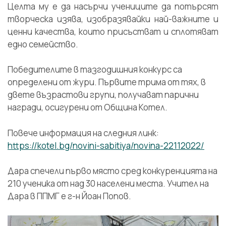
Целта му е да насърчи учениците да потърсят
творческа изява, изобразявайки най-важните и
ценни качества, които присъстват и сплотяват
едно семейство.
Победителите в тазгодишния конкурс са
определени от жури. Първите трима от тях, в
двете възрастови групи, получават парични
награди, осигурени от Община Котел.
Повече информация на следния линк:
https://kotel.bg/novini-sabitiya/novina-22112022/
Дара спечели първо място сред конкуренцията на
210 ученика от над 30 населени места. Учител на
Дара в ППМГ е г-н Йоан Попов.