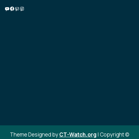
Училищна ТВ
Facebook
Имейл
Instagram
Theme Designed by
CT-Watch.org
|
Copyright ©