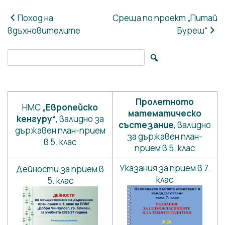
Навигация
Поход на
Среща по проект „Питай
вдъхновителите
Буреш“
Search for:
Пролетното
НМС
„Европейско
математическо
кенгуру“
, валидно за
състезание
, валидно
държавен план-прием
за държавен план-
в 5. клас
прием в 5. клас
Указания за прием в 7.
Дейности за прием в
клас
5. клас