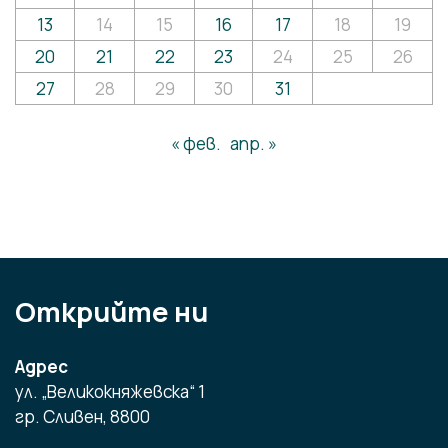
13
14
15
16
17
18
19
20
21
22
23
24
25
26
27
28
29
30
31
« фев.
апр. »
Открийте ни
Адрес
ул. „Великокняжевска“ 1
гр. Сливен, 8800