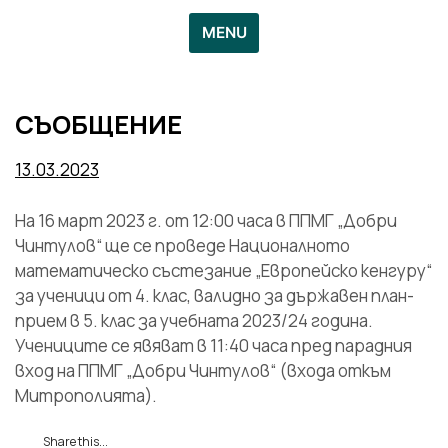
MENU
СЪОБЩЕНИЕ
13.03.2023
На 16 март 2023 г. от 12:00 часа в ППМГ „Добри
Чинтулов“ ще се проведе Националното
математическо състезание „Европейско кенгуру“
за ученици от 4. клас, валидно за държавен план-
прием в 5. клас за учебната 2023/24 година.
Учениците се явяват в 11:40 часа пред парадния
вход на ППМГ „Добри Чинтулов“ (входа откъм
Митрополията).
Share this...