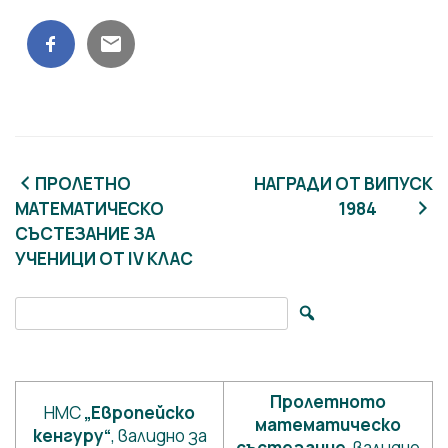
Навигация
ПРОЛЕТНО
НАГРАДИ ОТ ВИПУСК
МАТЕМАТИЧЕСКО
1984
СЪСТЕЗАНИЕ
ЗА
УЧЕНИЦИ ОТ IV КЛАС
Search for:
Пролетното
НМС
„Европейско
математическо
кенгуру“
, валидно за
състезание
, валидно