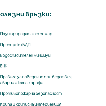
олезни връзки:
Пази природата от пожар
Препоръки БДП
Водоспасителен минимум
БЧК
Правила за поведение при бедствия,
аварии и катастрофи
Противопожарна безопасност
Криза и кризисна интервенция