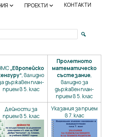
КОНТАКТИ
НИЯ
ПРОЕКТИ
arch for:
Пролетното
НМС
„Европейско
математическо
кенгуру“
, валидно
състезание
,
за държавен план-
валидно за
прием в 5. клас
държавен план-
прием в 5. клас
Указания за прием
Дейности за
в 7. клас
прием в 5. клас