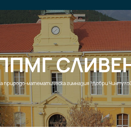
ППМГ СЛИВЕ
 природо-математическа гимназия "Добри Чинтулов"