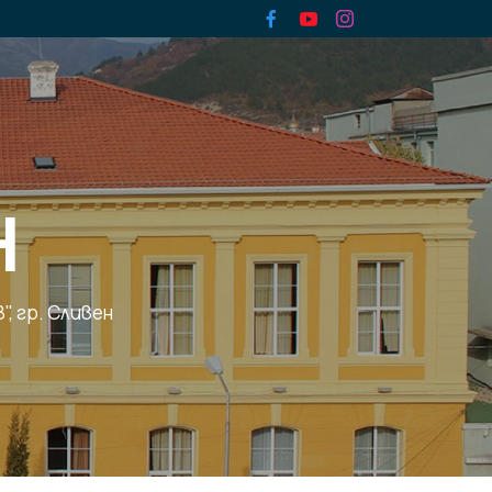
Н
, гр. Сливен