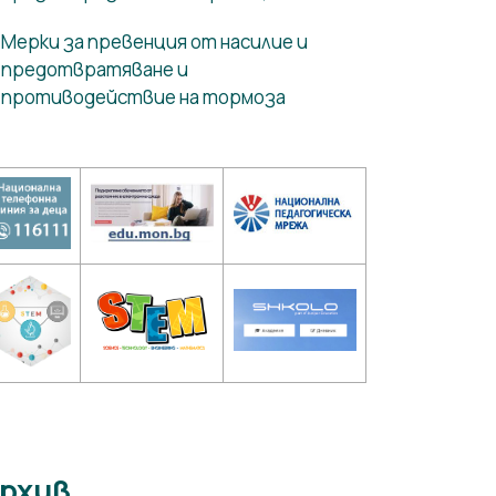
Мерки за превенция от насилие и
предотвратяване и
противодействие на тормоза
рхив