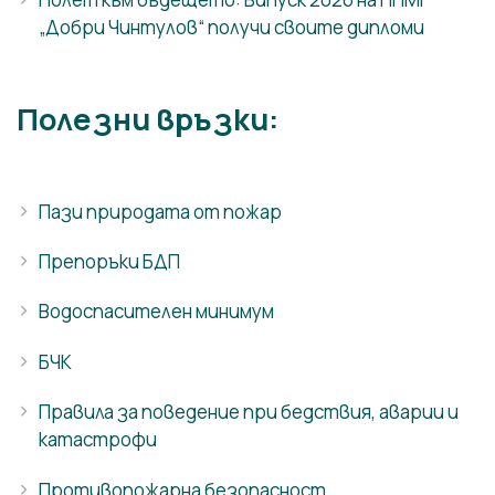
„Добри Чинтулов“ получи своите дипломи
Полезни връзки:
Пази природата от пожар
Препоръки БДП
Водоспасителен минимум
БЧК
Правила за поведение при бедствия, аварии и
катастрофи
Противопожарна безопасност