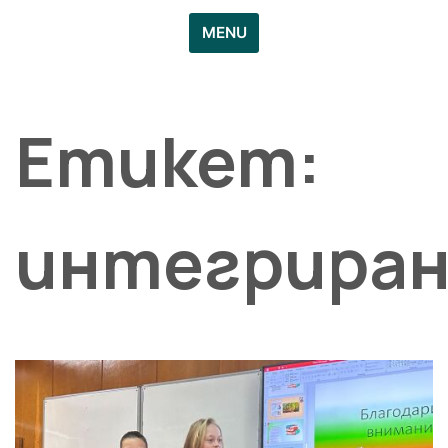
MENU
Етикет:
интегрира