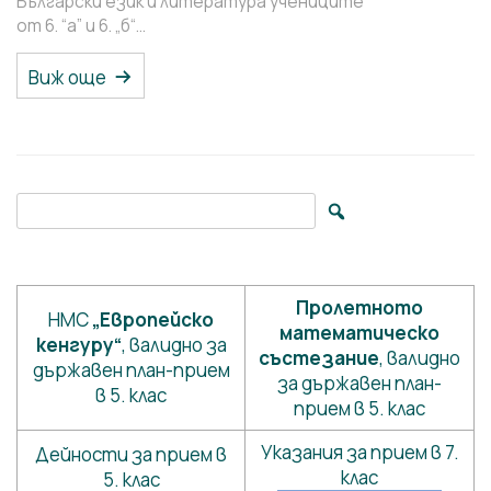
Български език и литература учениците
от 6. “a” и 6. „б“…
Виж още
Search for:
Пролетното
НМС
„Европейско
математическо
кенгуру“
, валидно за
състезание
, валидно
държавен план-прием
за държавен план-
в 5. клас
прием в 5. клас
Указания за прием в 7.
Дейности за прием в
клас
5. клас