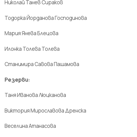
Николай Танев Сираков
Тодорка Йорданова Господинова
Мария Янева Блецова
Илонка Толева Толева
Станимира Савова Пашамова
Резерви:
Таня Иванова Люцканова
Виктория Мирославова Дренска
Веселина Атанасова