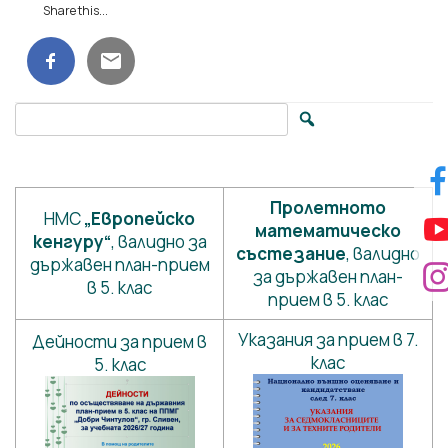
Share this...
Search for:
Пролетното
НМС
„Европейско
математическо
кенгуру“
, валидно за
състезание
, валидно
държавен план-прием
за държавен план-
в 5. клас
прием в 5. клас
Указания за прием в 7.
Дейности за прием в
клас
5. клас