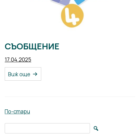
СЪОБЩЕНИЕ
17.04.2025
Виж още
Навигация
По-стари
Search for: