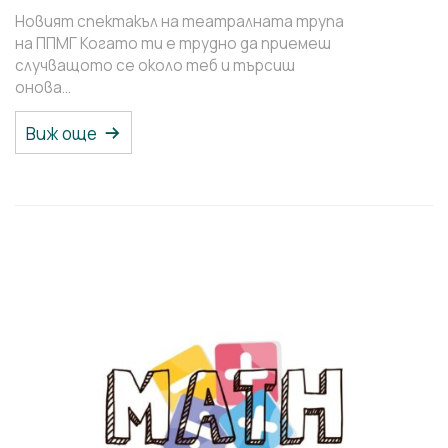
Новият спектакъл на театралната трупа
на ППМГ Когато ти е трудно да приемеш
случващото се около теб и търсиш
онова…
Виж още