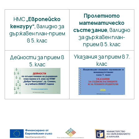
Пролетното
НМС
„Европейско
математическо
кенгуру“
, валидно за
състезание
, валидно
държавен план-прием
за държавен план-
в 5. клас
прием в 5. клас
Указания за прием в 7.
Дейности за прием в
клас
5. клас