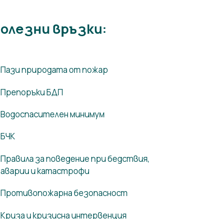
олезни връзки:
Пази природата от пожар
Препоръки БДП
Водоспасителен минимум
БЧК
Правила за поведение при бедствия,
аварии и катастрофи
Противопожарна безопасност
Криза и кризисна интервенция