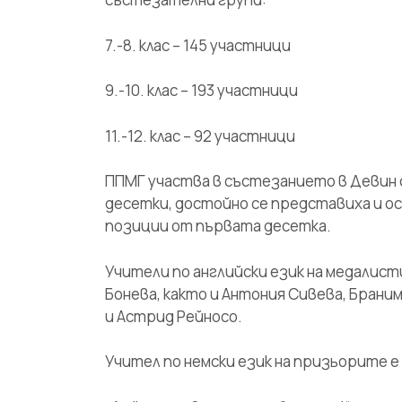
7.-8. клас – 145 участници
9.-10. клас – 193 участници
11.-12. клас – 92 участници
ППМГ участва в състезанието в Девин с
десетки, достойно се представиха и ос
позиции от първата десетка.
Учители по английски език на медалист
Бонева, както и Антония Сивева, Брани
и Астрид Рейносо.
Учител по немски език на призьорите 