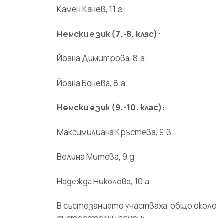
Камен Канев, 11.г
Немски език (7.-8. клас):
Йоана Димитрова, 8.а
Йоана Бонева, 8.а
Немски език (9.-10. клас):
Максимилиана Кръстева, 9.в
Велина Митева, 9.д
Надежда Николова, 10.а
В състезанието участваха общо около 
състезателни групи: