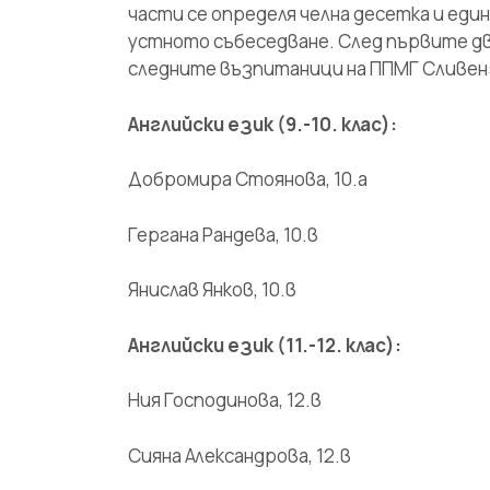
части се определя челна десетка и еди
устното събеседване. След първите дв
следните възпитаници на ППМГ Сливен
Английски език (9.-10. клас):
Добромира Стоянова, 10.а
Гергана Рандева, 10.в
Янислав Янков, 10.в
Английски език (11.-12. клас):
Ния Господинова, 12.в
Сияна Александрова, 12.в