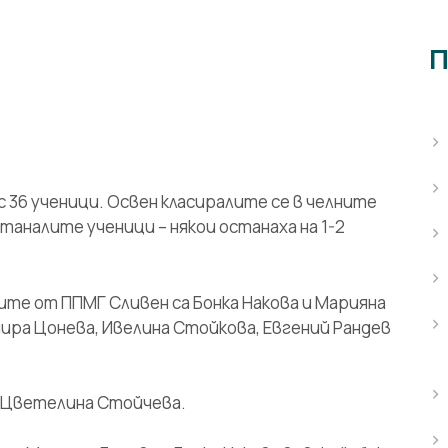
П
 36 ученици. Освен класиралите се в челните
таналите ученици – някои останаха на 1-2
ите от ППМГ Сливен са Бонка Накова и Марияна
мира Цонева, Ивелина Стойкова, Евгений Рандев
е Цветелина Стойчева.