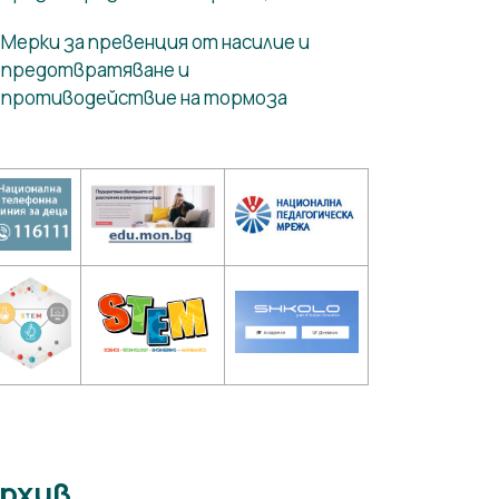
Мерки за превенция от насилие и
предотвратяване и
противодействие на тормоза
рхив