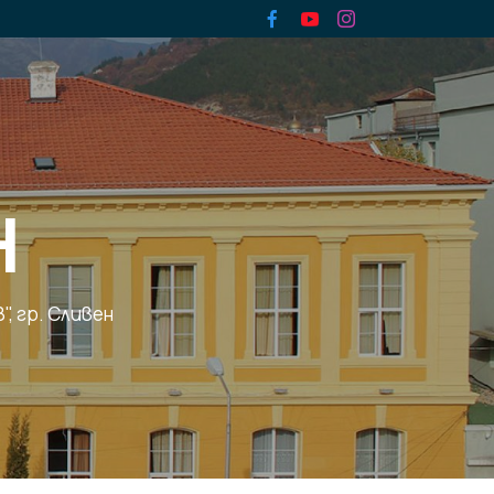
Н
, гр. Сливен