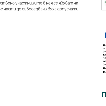
нствено участниците в нея се явяват на
е части до събеседвани бяха допуснати
:
П