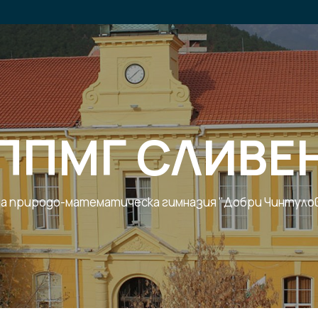
ППМГ СЛИВЕ
 природо-математическа гимназия "Добри Чинтулов"