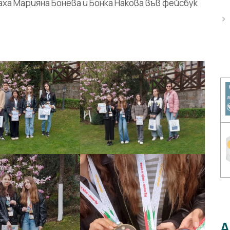
аха Марияна Бонева и Бонка Накова във фейсбук
А