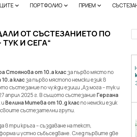
ИЦИТЕ
ПОРТФОЛИО
ПРИЕМ
СЪСТЕЗА
ДАЛИ ОТ СЪСТЕЗАНИЕТО ПО
Se
 ТУК И СЕГА“
а Стоянова от 10.а клас
за първо място по
10.а клас
за първо мястопо немски език в
о състезание по чужди езици „Аз мога – тук и
-27 април 2025 г. В същото състезание
Гергана
 и
Велина Митева от 10.д клас
по немски език
в своите състезателни групи.
 в три кръга – създаване на текст,
форма и устно събъседване. След първите две