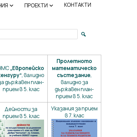
КОНТАКТИ
НИЯ
ПРОЕКТИ
arch for:
Пролетното
НМС
„Европейско
математическо
кенгуру“
, валидно
състезание
,
за държавен план-
валидно за
прием в 5. клас
държавен план-
прием в 5. клас
Указания за прием
Дейности за
в 7. клас
прием в 5. клас