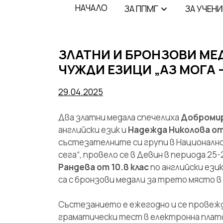
НАЧАЛО
ЗA ППМГ
ЗА УЧЕН
ЗЛАТНИ И БРОНЗОВИ МЕ
ЧУЖДИ ЕЗИЦИ „АЗ МОГА –
29.04.2025
Два златни медала спечелиха
Добромир
английски език и
Надежда Николова от 
състезателните си групи в Националнот
сега“, провело се в Девин в периода 25
Рандева от 10.в клас
по английски език
са с бронзови медали за трето място 
Състезанието е ежегодно и се провежда
граматически тест в електронна плат