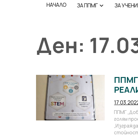
НАЧАЛО
ЗA ППМГ
ЗА УЧЕН
Ден:
17.0
ППМГ
РЕАЛ
17.03.202
ППМГ „Доб
голям про
„Изгражда
стойност