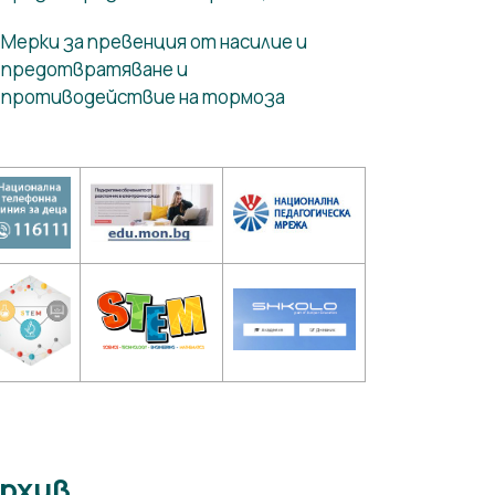
Мерки за превенция от насилие и
предотвратяване и
противодействие на тормоза
рхив