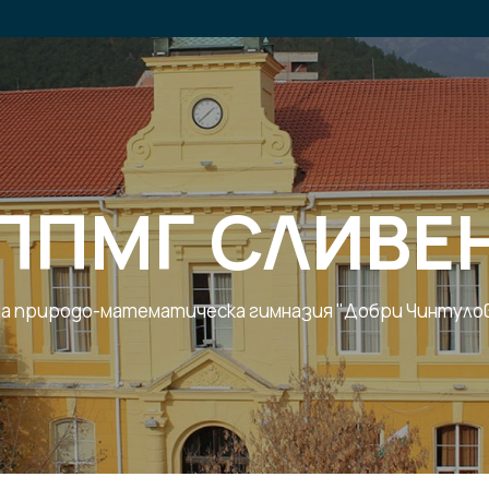
ППМГ СЛИВЕ
 природо-математическа гимназия "Добри Чинтулов"