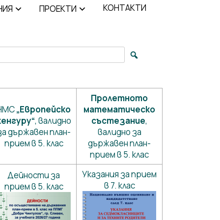
КОНТАКТИ
НИЯ
ПРОЕКТИ
arch for:
Пролетното
НМС
„Европейско
математическо
кенгуру“
, валидно
състезание
,
за държавен план-
валидно за
прием в 5. клас
държавен план-
прием в 5. клас
Указания за прием
Дейности за
в 7. клас
прием в 5. клас