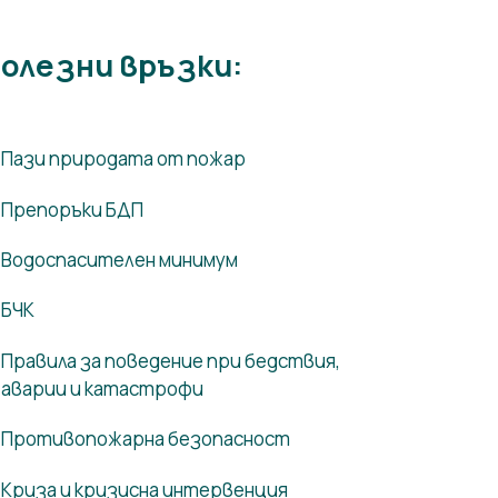
олезни връзки:
Пази природата от пожар
Препоръки БДП
Водоспасителен минимум
БЧК
Правила за поведение при бедствия,
аварии и катастрофи
Противопожарна безопасност
Криза и кризисна интервенция