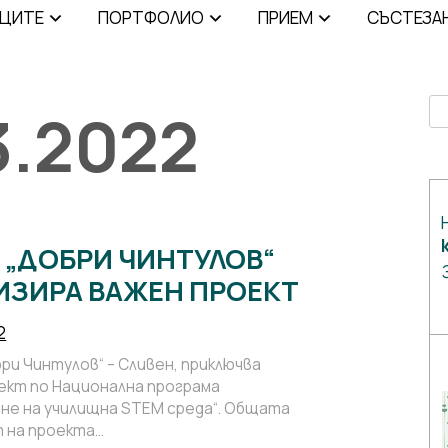
ИЦИТЕ
ПОРТФОЛИО
ПРИЕМ
СЪСТЕЗА
3.2022
Se
 „ДОБРИ ЧИНТУЛОВ“
ИЗИРА ВАЖЕН ПРОЕКТ
2
ри Чинтулов“ – Сливен, приключва
ект по Национална програма
не на училищна STEM среда“. Общата
 на проекта…