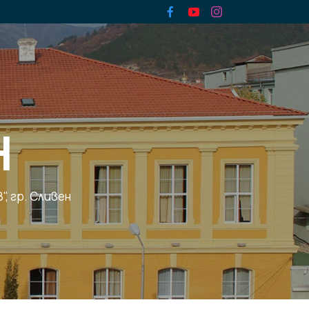
Н
, гр. Сливен